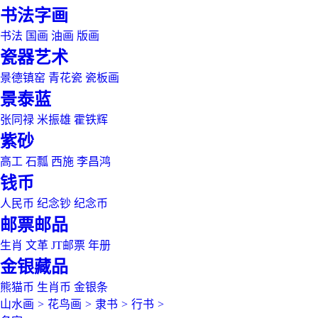
书法字画
书法
国画
油画
版画
瓷器艺术
景德镇窑
青花瓷
瓷板画
景泰蓝
张同禄
米振雄
霍铁辉
紫砂
高工
石瓢
西施
李昌鸿
钱币
人民币
纪念钞
纪念币
邮票邮品
生肖
文革
JT邮票
年册
金银藏品
熊猫币
生肖币
金银条
山水画
>
花鸟画
>
隶书
>
行书
>