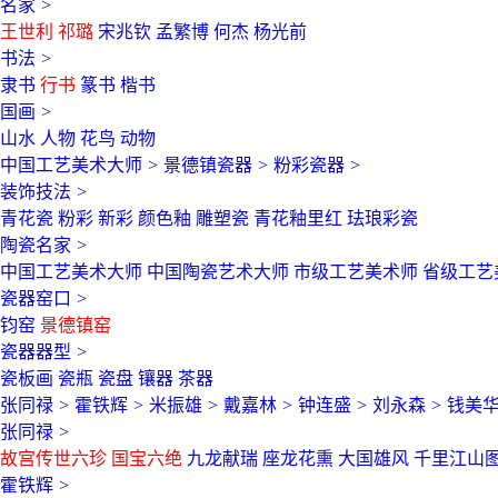
名家
>
王世利
祁璐
宋兆钦
孟繁博
何杰
杨光前
书法
>
隶书
行书
篆书
楷书
国画
>
山水
人物
花鸟
动物
中国工艺美术大师
>
景德镇瓷器
>
粉彩瓷器
>
装饰技法
>
青花瓷
粉彩
新彩
颜色釉
雕塑瓷
青花釉里红
珐琅彩瓷
陶瓷名家
>
中国工艺美术大师
中国陶瓷艺术大师
市级工艺美术师
省级工艺
瓷器窑口
>
钧窑
景德镇窑
瓷器器型
>
瓷板画
瓷瓶
瓷盘
镶器
茶器
张同禄
>
霍铁辉
>
米振雄
>
戴嘉林
>
钟连盛
>
刘永森
>
钱美
张同禄
>
故宫传世六珍
国宝六绝
九龙献瑞
座龙花熏
大国雄风
千里江山
霍铁辉
>