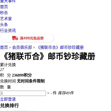
重大事件
首页
秒杀
艺术家
头条
行业资讯
首页
>
会员俱乐部
>
《猪联币合》邮币钞珍藏册
《猪联币合》邮币钞珍藏册
累计兑换
27
积 分
236899积分
兑换时间
无时间条件限制
数 量
+
-
件
库存49件
立即登录
兑换排行