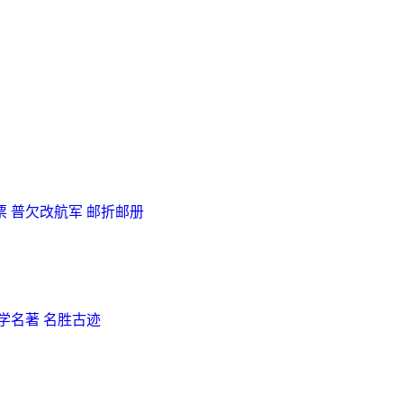
票
普欠改航军
邮折邮册
学名著
名胜古迹