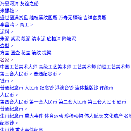
海晏河清
友谊之船
米振雄
>
盛世圆满赏盘
缠枝莲纹胆瓶
万寿无疆碗
吉祥富贵瓶
李昌鸿
>
高工
>
泥料
>
朱泥
紫泥
段泥
清水泥
底槽清
降坡泥
壶型
>
方壶
圆壶
花壶
筋纹
提梁
名家
>
中国工艺美术大师
高级工艺美术师
工艺美术师
助理工艺美术师
第三套人民币
>
普通纪念币
>
钱币
>
普通纪念币
人民币
纪念钞
港澳台钞
连体整版钞
评级币
人民币
>
第四套人民币
第一套人民币
第二套人民币
第三套人民币
硬币
普通纪念币
>
生肖纪念币
重大事件
体育运动
珍稀动物
伟人诞辰
文化遗产
名
纪念钞
>
生肖钞
重大事件纪念