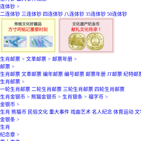
连体钞
>
二连体钞
三连体钞
四连体钞
八连体钞
35连体钞
50连体钞
生肖邮票
>
文革邮票
>
邮票年册
>
邮票
>
生肖邮票
文革邮票
编年邮票
编号邮票
邮票年册
JT邮票
纪特邮
生肖邮票
>
一轮生肖邮票
二轮生肖邮票
三轮生肖邮票
四轮生肖邮票
生肖金银币
>
熊猫金银币
>
生肖银条
>
福字币
>
金银币
>
生肖
熊猫币
民俗文化
重大事件
戏曲艺术
名人纪念
体育运动
文
金银条
>
生肖
纪念章
>