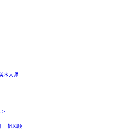
美术大师
华
>
图
一帆风顺