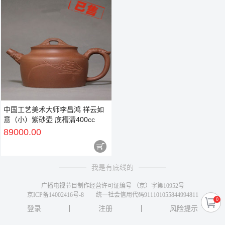
中国工艺美术大师李昌鸿 祥云如
意（小）紫砂壶 底槽清400cc
89000.00

我是有底线的
广播电视节目制作经营许可证编号 （京）字第10952号
京ICP备14002416号-8
统一社会信用代码911101055844994811
0
登录
注册
风险提示