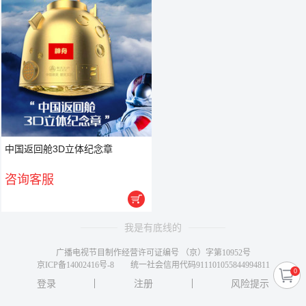
中国返回舱3D立体纪念章
咨询客服

我是有底线的
广播电视节目制作经营许可证编号 （京）字第10952号
京ICP备14002416号-8
统一社会信用代码911101055844994811
0
登录
注册
风险提示