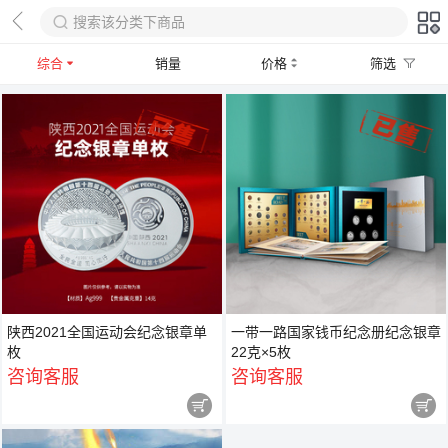
综合
销量
价格
筛选
陕西2021全国运动会纪念银章单
一带一路国家钱币纪念册纪念银章
枚
22克×5枚
咨询客服
咨询客服

