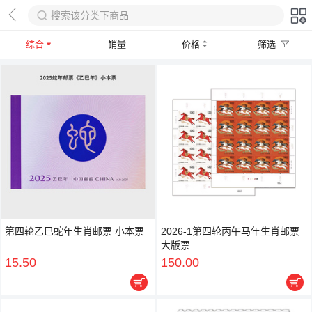
综合
销量
价格
筛选
第四轮乙巳蛇年生肖邮票 小本票
2026-1第四轮丙午马年生肖邮票
大版票
15.50
150.00

