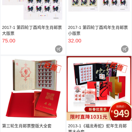
2017-1 第四轮丁酉鸡年生肖邮票
2017-1 第四轮丁酉鸡年生肖邮票
大版票
小版票
75.00
32.00


第三轮生肖邮票整版大全套
2013-1《福龙寿蛇》蛇年生肖邮
票大全套