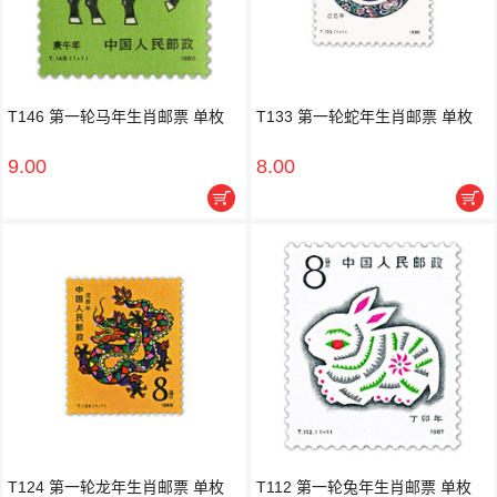
T146 第一轮马年生肖邮票 单枚
T133 第一轮蛇年生肖邮票 单枚
9.00
8.00


T124 第一轮龙年生肖邮票 单枚
T112 第一轮兔年生肖邮票 单枚