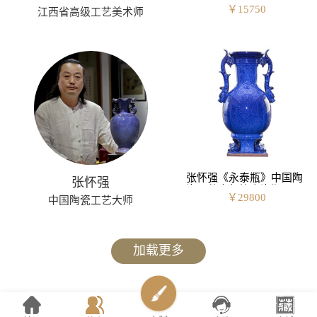
省高级工艺美术师景德镇
￥
15750
江西省高级工艺美术师
釉上彩瓷瓶
张怀强《永泰瓶》中国陶
张怀强
瓷工艺大师钧窑瓷瓶
￥
29800
中国陶瓷工艺大师
加载更多