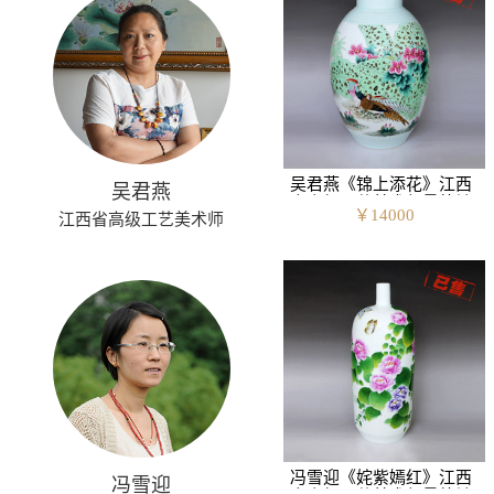
吴君燕《锦上添花》江西
吴君燕
省高级工艺美术师景德镇
￥
14000
江西省高级工艺美术师
釉上彩瓷瓶
冯雪迎《姹紫嫣红》江西
冯雪迎