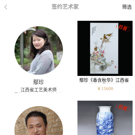
签约艺术家

筛选
鄢珍《香含秋华》江西省
鄢珍
工艺美术师景德镇粉彩瓷
￥
15600
江西省工艺美术师
板
景德镇市高级陶瓷美术师