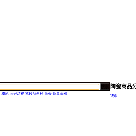
陶瓷商品
搜索
彩
粉彩
宜兴均釉
紫砂品茗杯
花壶
茶具瓷器
钱币