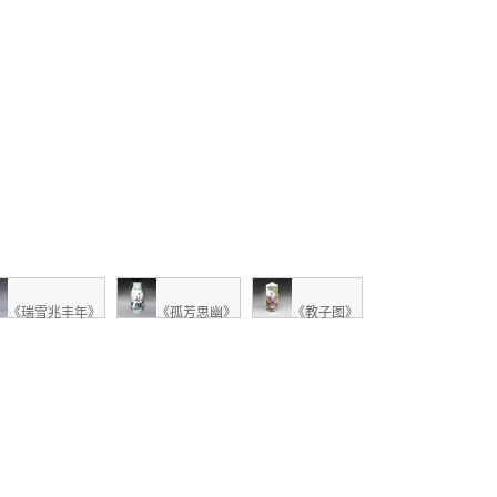
《瑞雪兆丰年》
《孤芳思幽》
《教子图》