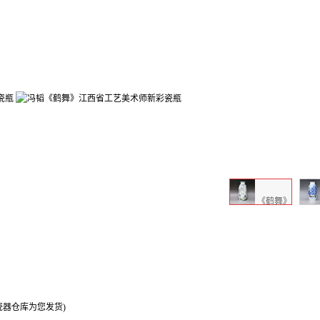
《鹤舞》
器仓库为您发货)