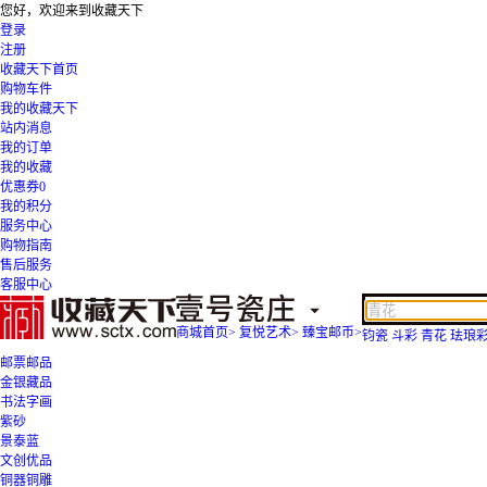
您好，欢迎来到收藏天下
登录
注册
收藏天下首页
购物车
件
我的收藏天下
站内消息
我的订单
我的收藏
优惠券
0
我的积分
服务中心
购物指南
售后服务
客服中心
商城首页
>
复悦艺术
>
臻宝邮币
>
钧瓷
斗彩
青花
珐琅
邮票邮品
金银藏品
书法字画
紫砂
景泰蓝
文创优品
铜器铜雕