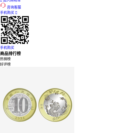

加入购物车
咨询客服
手机购买

手机购买
商品排行榜
热销榜
好评榜