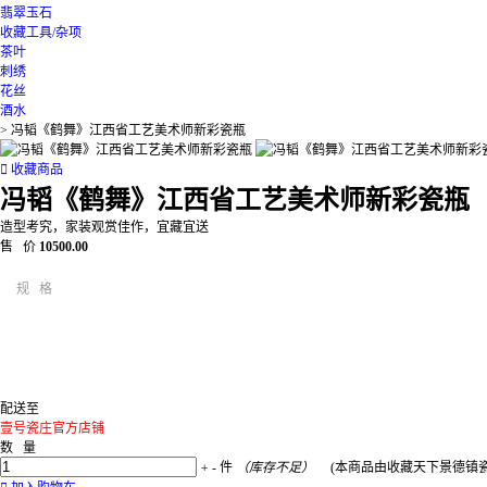
翡翠玉石
收藏工具/杂项
茶叶
刺绣
花丝
酒水
>
冯韬《鹤舞》江西省工艺美术师新彩瓷瓶

收藏商品
冯韬《鹤舞》江西省工艺美术师新彩瓷瓶
造型考究，家装观赏佳作，宜藏宜送
售 价
10500.00
规 格
配送至
壹号瓷庄官方店铺
数 量
+
-
件
（库存不足）
(本商品由收藏天下景德镇瓷