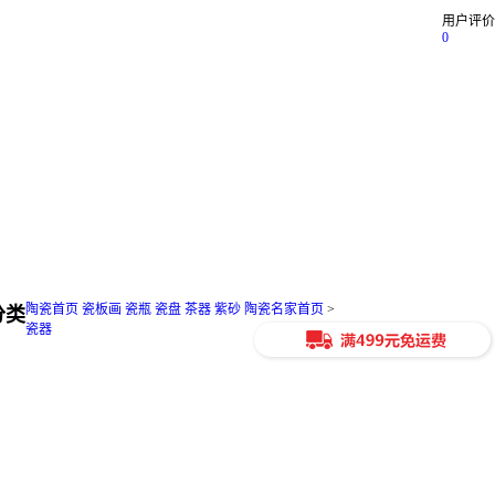
用户评价
0
陶瓷首页
瓷板画
瓷瓶
瓷盘
茶器
紫砂
陶瓷名家
首页
>
分类
瓷器