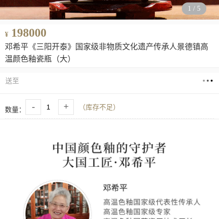
1
/
5
198000
¥
邓希平《三阳开泰》国家级非物质文化遗产传承人景德镇高
温颜色釉瓷瓶（大）
送至
-
+
（库存不足）
数量：