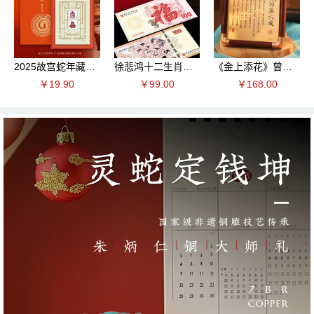
2025故宫蛇年藏书票
徐悲鸿十二生肖纪念券
《金上添花》曾国藩六诫桌面摆件
￥19.90
￥99.00
￥168.00