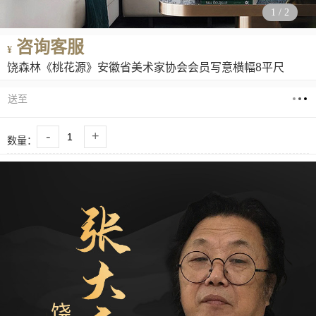
1
/
2
咨询客服
¥
饶森林《桃花源》安徽省美术家协会会员写意横幅8平尺
送至
-
+
数量：