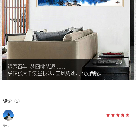
评论
（5）





好评