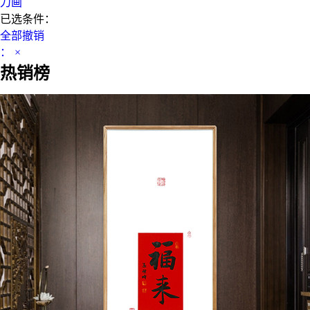
刀画
已选条件：
全部撤销
：
×
热销榜