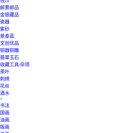
钱币
邮票邮品
金银藏品
瓷器
紫砂
景泰蓝
文创优品
铜器铜雕
翡翠玉石
收藏工具/杂项
茶叶
刺绣
花丝
酒水
>
书法
国画
油画
版画