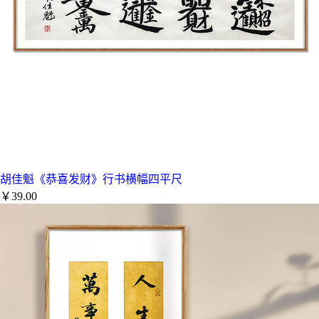
胡佳魁《恭喜发财》行书横幅四平尺
￥39.00