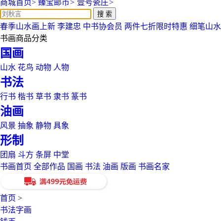
商城首页
>
臻宝邮币
>
壹号瓷庄
>
搜 索
春季山水画上新
李建忠
中书协会员
两件七折限时特惠
细笔山水
书画商品分类
国画
山水
花鸟
动物
人物
书法
行书
楷书
草书
隶书
篆书
油画
风景
抽象
静物
具象
形制
团扇
斗方
条屏
中堂
书画首页
全部作品
国画
书法
油画
版画
书画名家
首页
>
书法字画