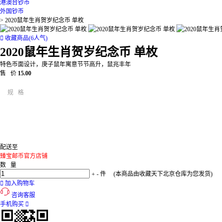
港澳台钞币
外国钞币
>
2020鼠年生肖贺岁纪念币 单枚

收藏商品(6人气)
2020鼠年生肖贺岁纪念币 单枚
特色币面设计，庚子鼠年寓意节节高升，鼠兆丰年
售 价
15.00
规 格
配送至
臻宝邮币官方店铺
数 量
+
-
件
(本商品由收藏天下北京仓库为您发货)

加入购物车
咨询客服
手机购买
