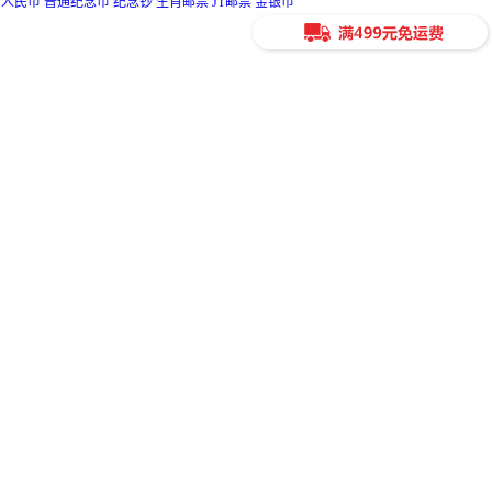
人民币
普通纪念币
纪念钞
生肖邮票
JT邮票
金银币