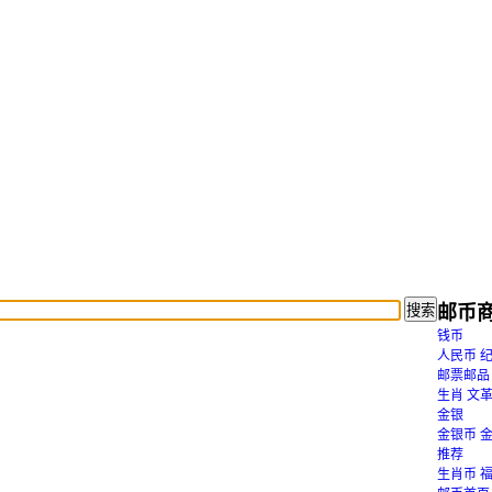
搜索
邮币
钱币
人民币
邮票邮品
生肖
文
金银
金银币
推荐
生肖币