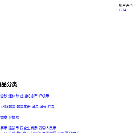
用户评价
1254
商品分类
纪念钞
连体钞
普通纪念币
评级币
革
纪特邮票
邮票年册
编年
编号
JT票
金银章
金银器
福字币
熊猫币
四轮生肖票
四套人民币