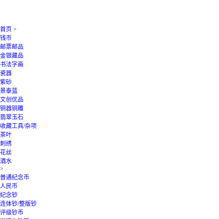
首页
>
钱币
邮票邮品
金银藏品
书法字画
瓷器
紫砂
景泰蓝
文创优品
铜器铜雕
翡翠玉石
收藏工具/杂项
茶叶
刺绣
花丝
酒水
>
普通纪念币
人民币
纪念钞
连体钞/整版钞
评级钞币