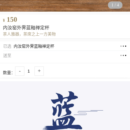
1
/
4
150
¥
内汝窑外霁蓝釉禅定杯
茶人雅器，茶席之上一方美物
已选
内汝窑外霁蓝釉禅定杯
送至
-
+
数量：