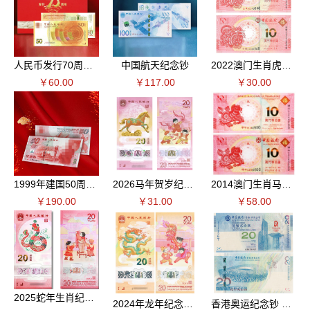
人民币发行70周年纪念钞
中国航天纪念钞
2022澳门生肖虎钞 对号后三同
￥60.00
￥117.00
￥30.00
1999年建国50周年纪念钞 单张（裸钞）
2026马年贺岁纪念钞 单枚
2014澳门生肖马钞 对号钞后三同
￥190.00
￥31.00
￥58.00
2025蛇年生肖纪念钞
2024年龙年纪念钞 单张
香港奥运纪念钞 单张