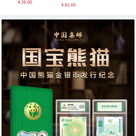
￥26.00
￥81.00