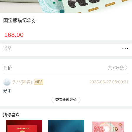
国宝熊猫纪念券
168.00
送至
评价
共70+条

先**(匿名)
2025-06-27 08:00:31
VIP2
好评
查看全部评价
猜你喜欢