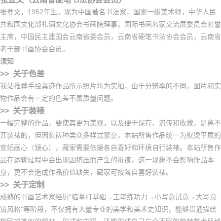
张登文，1952年生。现为中国著名书法家，国家一级美术师，中华人民
共和国文化部礼酒文化协会书画院理事，国际书画名家交流展委员会名誉
主席，中国民主建国会云南省委会员，云南省硬笔书法协会会员，云南省
老干部书画协会会员。
须知
>> 关于色差
我站推荐手绘真迹作品所示照片均为实拍，由于分辨率的不同，图片和实
物作品会有一定的色差不属质量问题。
>> 关于装裱
一幅完整的作品，要使其更为美观，以及便于保存、流传和收藏，是离不
开装裱的，但因装裱种类众多样式繁杂，本站所售作品统一为熨烫平展的
宣纸画心（镜心），藏家需要依据各自喜好和环境自行装裱。本站所售作
品在运输过程中会出现因挤压而产生的折痕，这一现象不会影响作品本
身，更不会造成作品价值缺失，藏家可按各自喜好装裱。
>> 关于定制
成熟的书画艺术家经历“临摹打基础→工笔练功力→小写意试意→大写意
铸风格”等阶段，不仅拥有大量专业的美学和美术史知识，能够贯通描绘