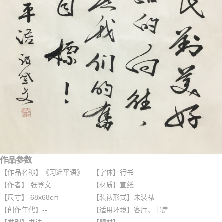
作品参数
【作品名称】《习近平语》
【字体】行书
【作者】 张登文
【材质】宣纸
【尺寸】 68x68cm
【装裱形式】未装裱
【创作年代】--
【适用环境】客厅、书房