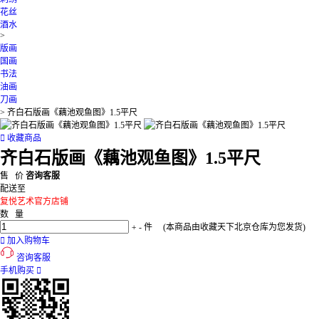
花丝
酒水
>
版画
国画
书法
油画
刀画
>
齐白石版画《藕池观鱼图》1.5平尺

收藏商品
齐白石版画《藕池观鱼图》1.5平尺
售 价
咨询客服
配送至
复悦艺术官方店铺
数 量
+
-
件
(本商品由收藏天下北京仓库为您发货)

加入购物车
咨询客服
手机购买
