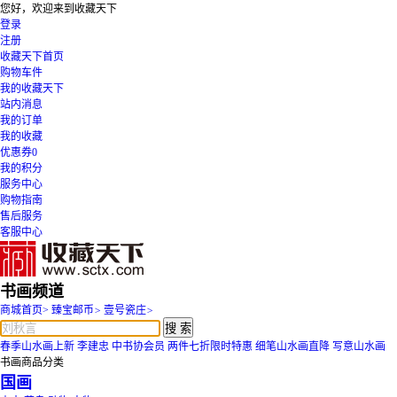
您好，欢迎来到收藏天下
登录
注册
收藏天下首页
购物车
件
我的收藏天下
站内消息
我的订单
我的收藏
优惠券
0
我的积分
服务中心
购物指南
售后服务
客服中心
书画频道
商城首页
>
臻宝邮币
>
壹号瓷庄
>
搜 索
春季山水画上新
李建忠
中书协会员
两件七折限时特惠
细笔山水画直降
写意山水画
书画商品分类
国画