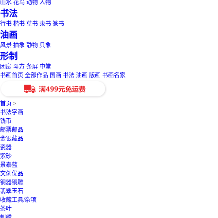
山水
花鸟
动物
人物
书法
行书
楷书
草书
隶书
篆书
油画
风景
抽象
静物
具象
形制
团扇
斗方
条屏
中堂
书画首页
全部作品
国画
书法
油画
版画
书画名家
首页
>
书法字画
钱币
邮票邮品
金银藏品
瓷器
紫砂
景泰蓝
文创优品
铜器铜雕
翡翠玉石
收藏工具/杂项
茶叶
刺绣