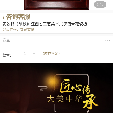
1
/
3
咨询客服
¥
黄景锋《硕秋》江西省工艺美术景德镇青花瓷板
瓷板佳作，宜藏宜送
送至
-
+
（库存不足）
数量：