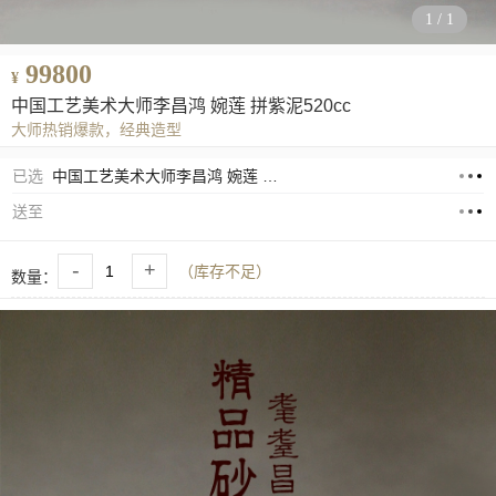
1
/
1
99800
¥
中国工艺美术大师李昌鸿 婉莲 拼紫泥520cc
大师热销爆款，经典造型
已选
中国工艺美术大师李昌鸿 婉莲 拼紫泥520cc
送至
-
+
（库存不足）
数量：