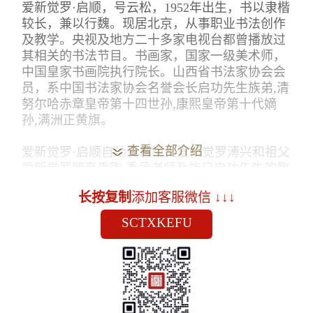
爱新觉罗·启顺，号云松，1952年出生，书以隶楷
较长，兼以行魏。现居北京，从事职业书法创作
及教学。央视及地方二十多家电视台都曾播放过
其相关的书法节目。书画家，国家一级美术师，
中国皇家书画院执行院长。山西省书法家协会会
员，系中国书法家协会名誉会长启功先生族弟,清
努尔哈赤章皇帝第十四世孙,康熙皇帝第十代嫡
孙,满洲正黄旗。
查看全部介绍
爱新觉罗·启顺自幼受曾祖父爱新觉罗溥兴和祖父
爱新觉罗毓真熏陶,秉承老师及族兄启功先生的教
导,进行皇家书法练习,自幼迷恋酷爱书画,攻临写
长按复制
添加客服微信 ↓↓↓
颜,柳,欧,赵碑帖,临读二王,习摹曹全碑。
SCTXKEFU