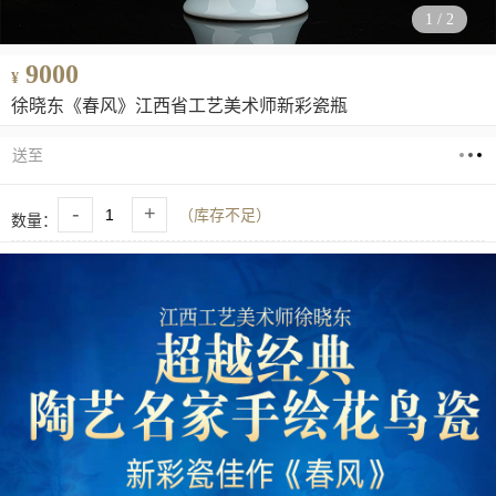
1
/
2
9000
¥
徐晓东《春风》江西省工艺美术师新彩瓷瓶
送至
-
+
（库存不足）
数量：